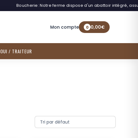
Boucherie: Notre ferme dispose d'un abattoir intégré, assurant
Mon compte
0,00
€
0
OUI / TRAITEUR