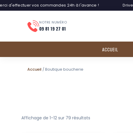
 d'effectuer vos commandes 24h à l'avance !
Drive: d
NOTRE NUMÉRO
09 81 19 27 01
ACCUEIL
Accueil
/ Boutique boucherie
Affichage de 1–12 sur 79 résultats