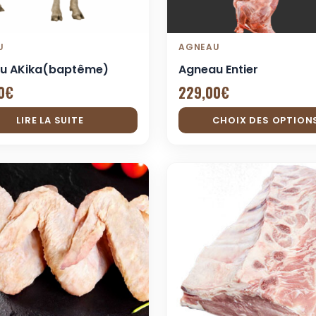
U
AGNEAU
u AKika(baptême)
Agneau Entier
0
€
229,00
€
LIRE LA SUITE
CHOIX DES OPTION
Ce
produit
a
plusieurs
variations.
Les
options
peuvent
être
choisies