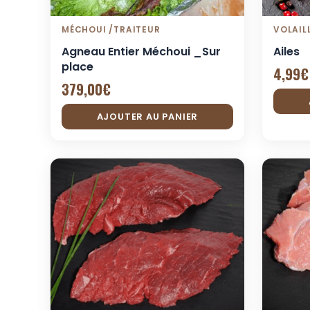
MÉCHOUI /TRAITEUR
VOLAIL
Agneau Entier Méchoui _Sur
Ailes
place
4,99
€
379,00
€
AJOUTER AU PANIER