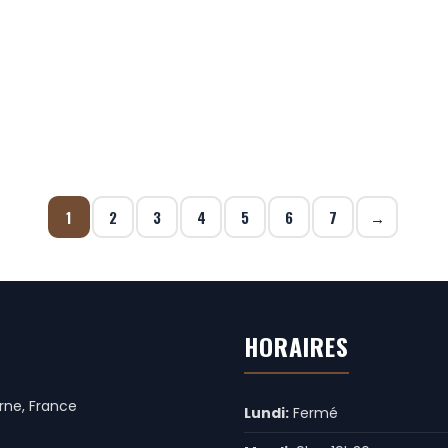
1
2
3
4
5
6
7
→
HORAIRES
rne, France
Lundi:
Fermé