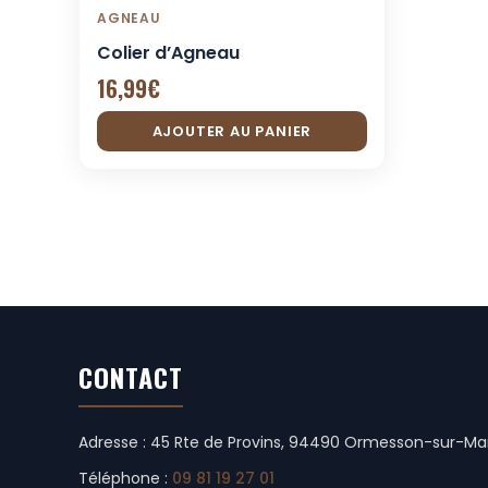
AGNEAU
Colier d’Agneau
16,99
€
AJOUTER AU PANIER
CONTACT
Adresse : 45 Rte de Provins, 94490 Ormesson-sur-Ma
Téléphone :
09 81 19 27 01