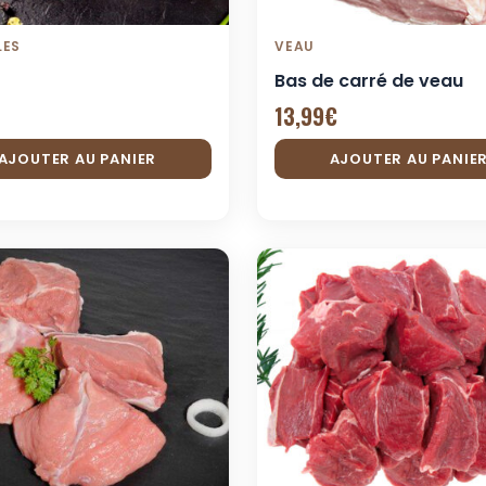
sur
la
LES
VEAU
page
Bas de carré de veau
du
13,99
€
produit
AJOUTER AU PANIER
AJOUTER AU PANIE