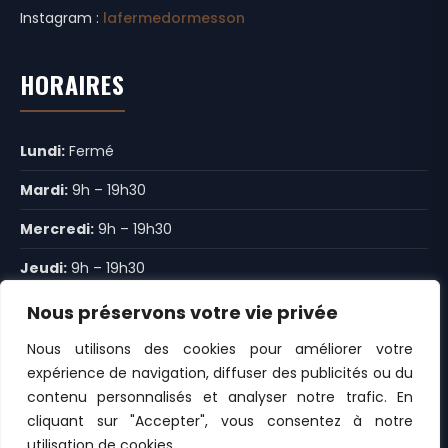
Instagram :
lafermedormesson
HORAIRES
Lundi:
Fermé
Mardi:
9h – 19h30
Mercredi:
9h – 19h30
Jeudi:
9h – 19h30
Vendredi:
9h – 12h30 14h30-19h30
Nous préservons votre vie privée
Samedi:
9h – 19h30
Nous utilisons des cookies pour améliorer votre
expérience de navigation, diffuser des publicités ou du
Dimanche:
9h – 14h
contenu personnalisés et analyser notre trafic. En
cliquant sur "Accepter", vous consentez à notre
utilisation de cookies.