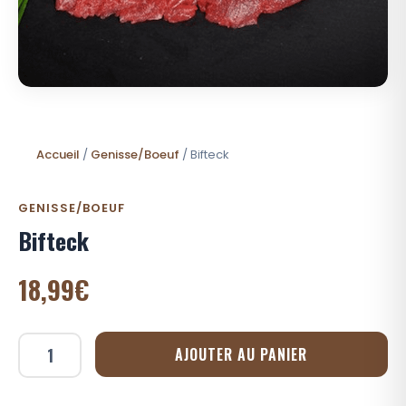
Accueil
/
Genisse/Boeuf
/ Bifteck
GENISSE/BOEUF
Bifteck
18,99
€
AJOUTER AU PANIER
quantité
de
Bifteck