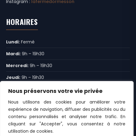
Instagram :
lafermedormesson
HORAIRES
Lundi:
Fermé
Mardi:
9h – 19h30
Mercredi:
9h – 19h30
Jeudi:
9h – 19h30
Vendredi:
9h – 12h30 14h30-19h30
Nous préservons votre vie privée
Samedi:
9h – 19h30
Nous utilisons des cookies pour améliorer votre
expérience de navigation, diffuser des publicités ou du
Dimanche:
9h – 14h
contenu personnalisés et analyser notre trafic. En
cliquant sur "Accepter", vous consentez à notre
utilisation de cookies.