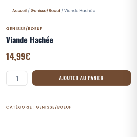
Accueil
/
Genisse/Boeuf
/ Viande Hachée
GENISSE/BOEUF
Viande Hachée
14,99
€
AJOUTER AU PANIER
quantité
de
Viande
Hachée
CATÉGORIE :
GENISSE/BOEUF