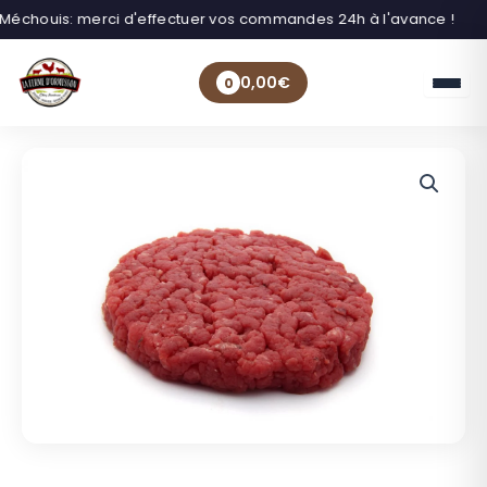
Méchouis: merci d'effectuer vos commandes 24h à l'avance !
0,00
€
0