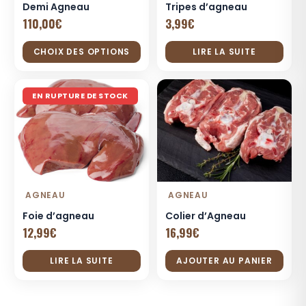
Demi Agneau
Tripes d’agneau
110,00
€
3,99
€
CHOIX DES OPTIONS
LIRE LA SUITE
Ce
produit
EN RUPTURE DE STOCK
a
plusieurs
variations.
Les
options
peuvent
AGNEAU
AGNEAU
être
Foie d’agneau
Colier d’Agneau
choisies
12,99
€
16,99
€
sur
la
LIRE LA SUITE
AJOUTER AU PANIER
page
du
produit