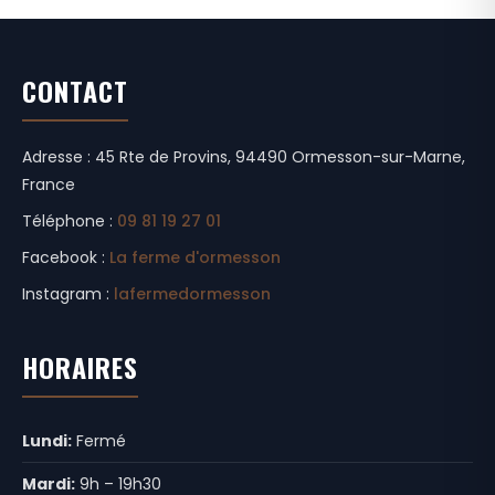
CONTACT
Adresse : 45 Rte de Provins, 94490 Ormesson-sur-Marne,
France
Téléphone :
09 81 19 27 01
Facebook :
La ferme d'ormesson
Instagram :
lafermedormesson
HORAIRES
Lundi:
Fermé
Mardi:
9h – 19h30